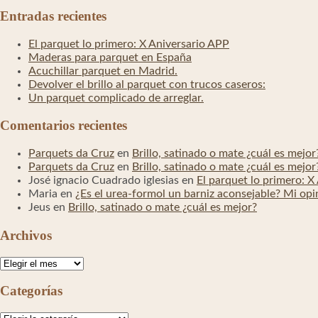
Entradas recientes
El parquet lo primero: X Aniversario APP
Maderas para parquet en España
Acuchillar parquet en Madrid.
Devolver el brillo al parquet con trucos caseros:
Un parquet complicado de arreglar.
Comentarios recientes
Parquets da Cruz
en
Brillo, satinado o mate ¿cuál es mejor
Parquets da Cruz
en
Brillo, satinado o mate ¿cuál es mejor
José ignacio Cuadrado iglesias
en
El parquet lo primero: X
Maria
en
¿Es el urea-formol un barniz aconsejable? Mi opi
Jeus
en
Brillo, satinado o mate ¿cuál es mejor?
Archivos
Archivos
Categorías