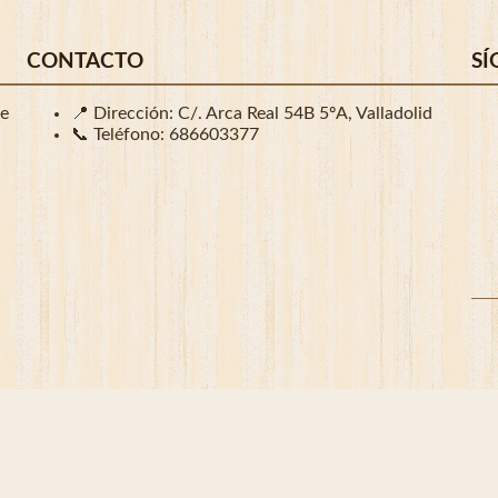
CONTACTO
SÍ
de
📍 Dirección: C/. Arca Real 54B 5ºA, Valladolid
📞 Teléfono:
686603377