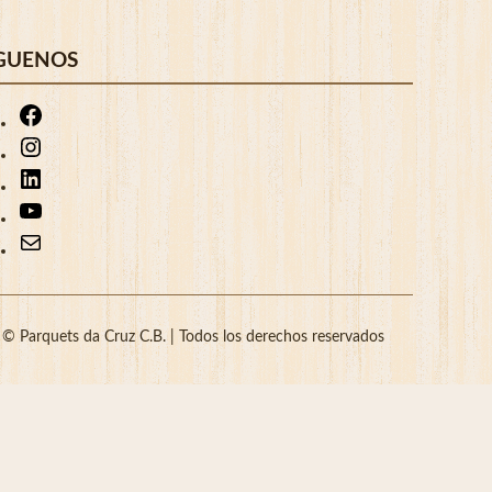
GUENOS
Facebook
Instagram
LinkedIn
YouTube
Correo
electrónico
©
Parquets da Cruz C.B. | Todos los derechos reservados