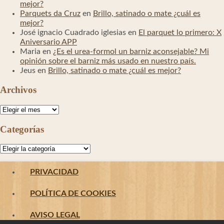
mejor?
Parquets da Cruz
en
Brillo, satinado o mate ¿cuál es
mejor?
José ignacio Cuadrado iglesias
en
El parquet lo primero: X
Aniversario APP
Maria
en
¿Es el urea-formol un barniz aconsejable? Mi
opinión sobre el barniz más usado en nuestro país.
Jeus
en
Brillo, satinado o mate ¿cuál es mejor?
Archivos
Archivos
Categorías
Categorías
PRIVACIDAD
POLÍTICA DE COOKIES
AVISO LEGAL