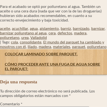
Para el acabado se optó por poliuretano al agua. También un
aceite o una cera dura (nada que ver con la de las droguerías)
hubieran sido acabados recomendables, en cuanto a su
correcto envejecimiento y baja toxicidad.
aceite
,
acuchillar
,
agua
,
aislamiento
,
barniz
,
barnizado
,
barnizar
,
barnizar poliuretano al agua
,
cera
,
defectos
,
madera
,
poliuretano
,
urea
,
Valladolid
| Tags:
cola
,
consolidante
,
El mundo del parquet ha cambiado y
nosotros con él
,
lijado
,
madera
,
materiales
,
parquet
,
poliuretano
Navegación
COLOCAR LAMINADO SOBRE PARQUET.
de
entradas
CÓMO PROCEDER ANTE UNA FUGA DE AGUA SOBRE
EL PARQUET:
Deja una respuesta
Tu dirección de correo electrónico no será publicada.
Los
campos obligatorios están marcados con
*
Comentario
*