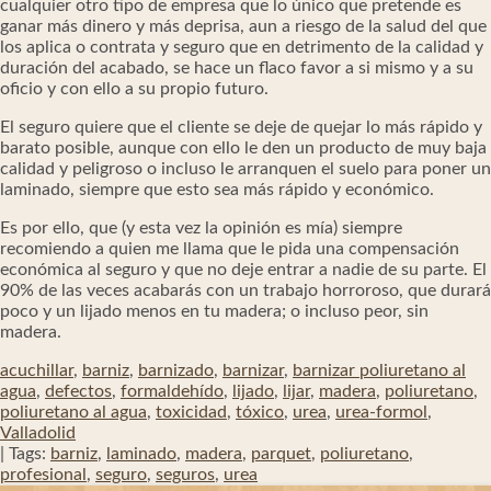
cualquier otro tipo de empresa que lo único que pretende es
ganar más dinero y más deprisa, aun a riesgo de la salud del que
los aplica o contrata y seguro que en detrimento de la calidad y
duración del acabado, se hace un flaco favor a si mismo y a su
oficio y con ello a su propio futuro.
El seguro quiere que el cliente se deje de quejar lo más rápido y
barato posible, aunque con ello le den un producto de muy baja
calidad y peligroso o incluso le arranquen el suelo para poner un
laminado, siempre que esto sea más rápido y económico.
Es por ello, que (y esta vez la opinión es mía) siempre
recomiendo a quien me llama que le pida una compensación
económica al seguro y que no deje entrar a nadie de su parte. El
90% de las veces acabarás con un trabajo horroroso, que durará
poco y un lijado menos en tu madera; o incluso peor, sin
madera.
acuchillar
,
barniz
,
barnizado
,
barnizar
,
barnizar poliuretano al
agua
,
defectos
,
formaldehído
,
lijado
,
lijar
,
madera
,
poliuretano
,
poliuretano al agua
,
toxicidad
,
tóxico
,
urea
,
urea-formol
,
Valladolid
| Tags:
barniz
,
laminado
,
madera
,
parquet
,
poliuretano
,
profesional
,
seguro
,
seguros
,
urea