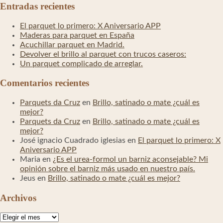
Entradas recientes
El parquet lo primero: X Aniversario APP
Maderas para parquet en España
Acuchillar parquet en Madrid.
Devolver el brillo al parquet con trucos caseros:
Un parquet complicado de arreglar.
Comentarios recientes
Parquets da Cruz
en
Brillo, satinado o mate ¿cuál es
mejor?
Parquets da Cruz
en
Brillo, satinado o mate ¿cuál es
mejor?
José ignacio Cuadrado iglesias
en
El parquet lo primero: X
Aniversario APP
Maria
en
¿Es el urea-formol un barniz aconsejable? Mi
opinión sobre el barniz más usado en nuestro país.
Jeus
en
Brillo, satinado o mate ¿cuál es mejor?
Archivos
Archivos