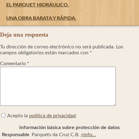
Navegación
EL PARQUET HIDRÁULICO.
de
entradas
UNA OBRA BARATA Y RÁPIDA.
Deja una respuesta
Tu dirección de correo electrónico no será publicada.
Los
campos obligatorios están marcados con
*
Comentario
*
Acepto la
política de privacidad
.
Información básica sobre protección de datos
Responsable
Parquets da Cruz C.B.
+info...